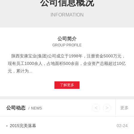
公司信息概况
INFORMATION
公司简介
GROUP PROFILE
陕西安康宝业(集团)公司成立于1998年，注册资金5000万元，
现有员工1000余人，占地面积500余亩，企业资产总额超过10亿
元，累计为...
了解更多
安康市宝业仓储物流有限公司顺利通过国家AAA
02-01
•
<
>
公司动态
更多
/ NEWS
安康市市长徐启方调研西坝棚改和宝业物流园项目
02-14
•
2015完美落幕
02-24
•