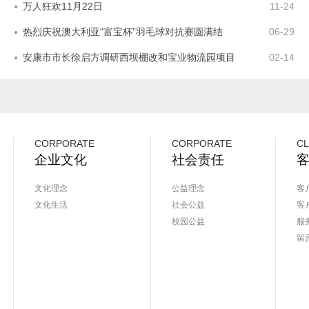
万人狂欢11月22日
11-24
•
热烈庆祝澳大利亚“富宝杯”羽毛球对抗赛圆满结
06-29
•
安康市市长徐启方调研西坝棚改和宝业物流园项目
02-14
•
峥嵘十载，感谢有您----宝业（集团）公司十
01-25
•
2016年宝业（集团）公司“金秋助学”活动
08-26
•
安康市宝业仓储物流有限公司喜迎市创业孵化示范
02-01
•
CORPORATE
CORPORATE
CL
CULTURE
CULTURE
企业文化
社会责任
“以爱之名·圆梦金秋”宝业集团2023年金
02-01
•
安康市宝业仓储物流有限公司顺利通过国家AAA
02-01
•
文化理念
公益理念
客
文化生活
社会公益
客
安康市市长徐启方调研西坝棚改和宝业物流园项目
02-14
•
校园公益
服
2015完美落幕
02-24
•
留
万人狂欢11月22日
11-24
•
热烈庆祝澳大利亚“富宝杯”羽毛球对抗赛圆满结
06-29
•