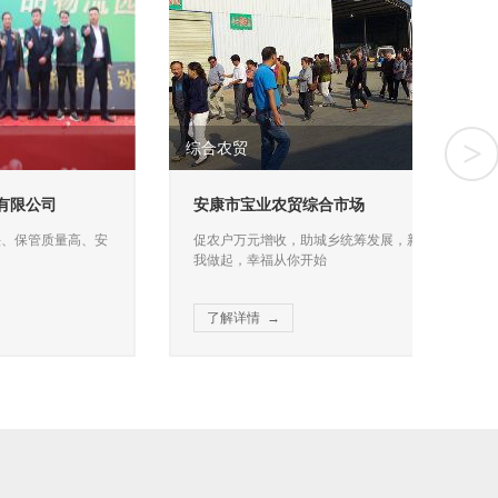
>
综合农贸
机械
高、安全
促农户万元增收，助城乡统筹发展，新鲜从我
创新
安康市宝业农贸综合市场
安
做起，幸福从你开始
场，
量高、安
促农户万元增收，助城乡统筹发展，新鲜从
创新
我做起，幸福从你开始
场，
了解详情 →
了