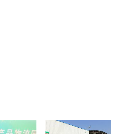
02
卓越品质，永攀高峰