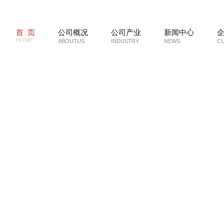
首 页
公司概况
公司产业
新闻中心
HOME
ABOUTUS
INDUSTRY
NEWS
C
辞
公司新闻
文化理念
社会公益
机械制造
公司简介
媒体新闻
文化生活
校园公益
综合农贸
组织架构
仓储物流
荣誉与资质
商业运营
联系我们
金