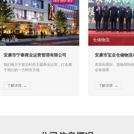
营
仓储物流
于前沿时尚主题商业运营，打造属于
库容利用好、货物周转快、保管质量
宁泰商业运营管理有限公司
安康市宝业仓储物流有限公司
方时尚天地
有保障
力于前沿时尚主题商业运营，打造属
库容利用好、货物周转快、保管质
的一方时尚天地
全有保障
详情 →
了解详情 →