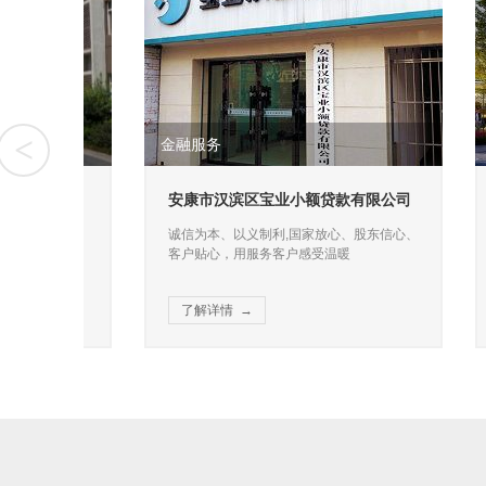
<
金融服务
商业运
主满意
诚信为本、以义制利,国家放心、股东信心、客
我们致力
安康市汉滨区宝业小额贷款有限公司
安康市
户贴心，用服务客户感受温暖
我们的一
务第
诚信为本、以义制利,国家放心、股东信心、
我们致
客户贴心，用服务客户感受温暖
于我们
了解详情 →
了解