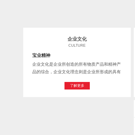
企业文化
CULTURE
宝业精神
企业文化是企业所创造的所有物质产品和精神产
品的综合，企业文化理念则是企业所形成的具有
自身特点的经营宗旨、价值观念和道德行为准则
了解更多
的综合。我们致力于安康茧丝绸和汽车零配件产
业转型...